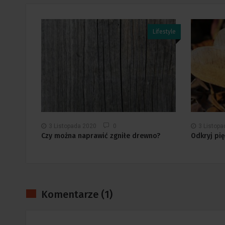
Lifestyle
Lifestyle
3 Listopada 2020
0
3 Listop
skie
Czy można naprawić zgniłe drewno?
Odkryj pi
Komentarze (1)