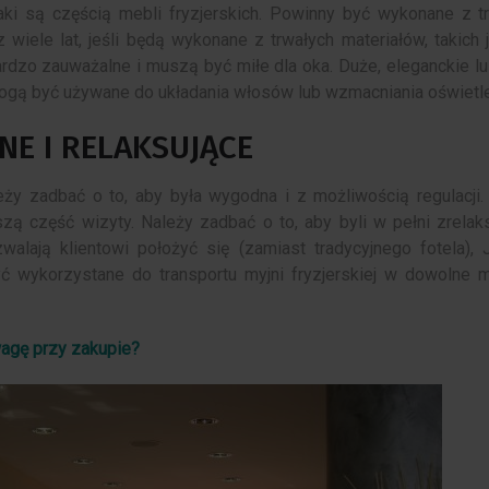
jaki są częścią mebli fryzjerskich. Powinny być wykonane z t
źródłem wielu radości. 
21 Maja 2023
0
 wiele lat, jeśli będą wykonane z trwałych materiałów, takich j
tak się stało, nie może 
Okna skandynawskie to rozwiązanie
ardzo zauważalne i muszą być miłe dla oka. Duże, eleganckie lu
dokonany...
stylowe, funkcjonalne i
gą być używane do układania włosów lub wzmacniania oświetle
energooszczędne. Rozwiązanie to
jest...
NE I RELAKSUJĄCE
ży zadbać o to, aby była wygodna i z możliwością regulacji. 
ą część wizyty. Należy zadbać o to, aby byli w pełni zrelak
lają klientowi położyć się (zamiast tradycyjnego fotela), 
ć wykorzystane do transportu myjni fryzjerskiej w dowolne m
uwagę przy zakupie?