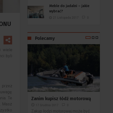
Meble do jadalni – jakie
wybrać?
21 Listopada 2017
0
LONU
Polecamy
i wiele
ci byli
ą przez
 uwagę:
nia. Te
motorową
Jak dobrać odpowiednie
Ska
k. Masz
drewno do Twoich mebli
stol
szystko
domowych
Ska
 może być