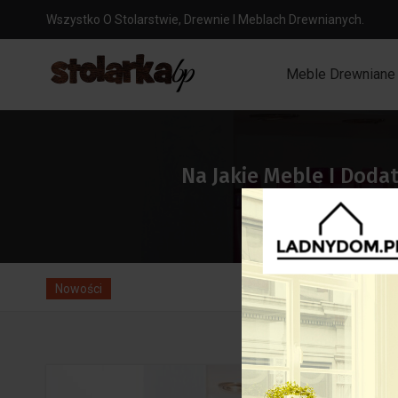
Wszystko O Stolarstwie, Drewnie I Meblach Drewnianych.
Meble Drewniane
Na Jakie Meble I Doda
Zabezpieczenia okien przed 
Nowości