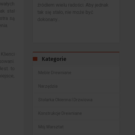
rwałych
Aby jednak
3 Listopada 2020
0
21 
ak stal
być
Nie ma znaczenia, czy produkujesz
Okna
stra są
własne meble, czy kupujesz coś, co
stylo
nia.
zostało już dla Ciebie zrobione, ale
ener
tak...
jest...
Klienci
Kategorie
sowani.
Jest to
Meble Drewniane
iejsce,
Narzędzia
Stolarka Okienna I Drzwiowa
Konstrukcje Drewniane
Mój Warsztat