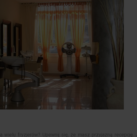
a wielu fryzjerów? Upewnij się, że masz przyjazną recepcję. 