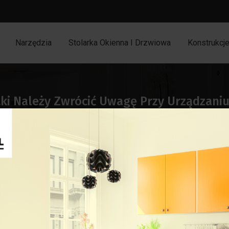
Narzędzia
Stolarka Okienna I Drzwiowa
Konstrukcj
tki Należy Zwrócić Uwagę Przy Urządzaniu
Strona główna
Lifestyle
włamaniem w Polsce
Nowe technologie w produkcji stolarki 