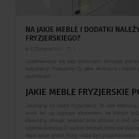
NA JAKIE MEBLE I DODATKI NALE
FRYZJERSKIEGO?
12 Sierpnia 2021
1
Zastanawiasz się nad otwarciem swojego pierwsz
satysfakcji. Pokażemy Ci, jakie akcesoria i meble 
zadowoleni.
JAKIE MEBLE FRYZJERSKIE
Zacznijmy od mebli fryzjerskich. To one stanowią 
wiele lat, są częstym elementem, na którym lud
klasyczny design, lekkość przy obrocie o 360 sto
Jak dobrać odpowiednie
czynniki pomogą Ci wybrać produkt, który nie zepsu
drewno do Twoich mebli
dwie opcje: jeden, który może być przymocowany d
domowych