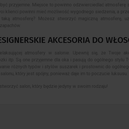
 być przyjemne. Miejsce to powinno odzwierciedlać atmosferę s
woi klienci powinni mieć możliwość wygodnego siedzenia, a prz
ć taką atmosferę? Możesz stworzyć magiczną atmosferę, u
 zapachów.
ESIGNERSKIE AKCESORIA DO WŁO
aksującej atmosfery w salonie. Upewnij się, że Twoje ak
 wózki itp. Są one przyjemne dla oka i pasują do ogólnego stylu 
nie różnych typów i stylów suszarek i prostownic do ogólnego
 salonu, który jest spójny, ponieważ daje im to poczucie luksusu.
tworzyć salon, który będzie jedyny w swoim rodzaju!