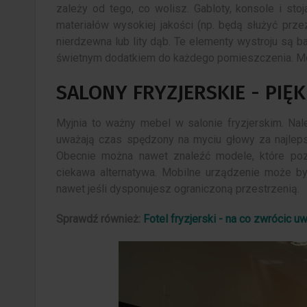
zależy od tego, co wolisz. Gabloty, konsole i sto
3 Listopada 2020
0
materiałów wysokiej jakości (np. będą służyć przez
Nie ma znaczenia, czy produkujesz
nierdzewna lub lity dąb. Te elementy wystroju są b
własne meble, czy kupujesz coś, co
świetnym dodatkiem do każdego pomieszczenia. Mo
zostało już dla Ciebie zrobione, ale
tak...
SALONY FRYZJERSKIE - PIĘK
Myjnia to ważny mebel w salonie fryzjerskim. Nale
uważają czas spędzony na myciu głowy za najlepsz
Obecnie można nawet znaleźć modele, które pozwa
ciekawa alternatywa. Mobilne urządzenie może by
nawet jeśli dysponujesz ograniczoną przestrzenią.
Sprawdź również:
Fotel fryzjerski - na co zwrócic 