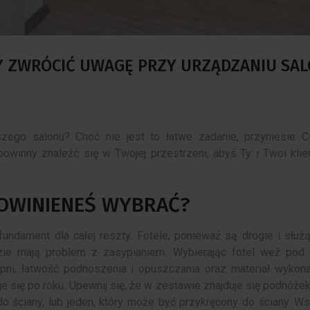
ŻY ZWRÓCIĆ UWAGĘ PRZY URZĄDZANIU SA
ego salonu? Choć nie jest to łatwe zadanie, przyniesie C
powinny znaleźć się w Twojej przestrzeni, abyś Ty i Twoi klien
 POWINIENEŚ WYBRAĆ?
fundament dla całej reszty. Fotele, ponieważ są drogie i służ
zie mają problem z zasypianiem. Wybierając fotel weź pod
pni, łatwość podnoszenia i opuszczania oraz materiał wykona
Skandynawski design w
Zanim kupisz łódź 
je się po roku. Upewnij się, że w zestawie znajduje się podnóże
stolarce okiennej: Okna
17 Grudnia 2017
0
o ściany, lub jeden, który może być przykręcony do ściany. W
Skandynawskie
Zakup łodzi motorowej