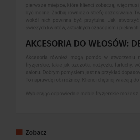
pierwsze miejsce, które klienci zobaczą, więc musi
być mocne. Zadbaj również o strefę oczekiwania. T
wokół nich powinna być przytulna. Jak stworzy
świeżych kwiatów, aktualnych czasopism i pięknych
AKCESORIA DO WŁOSÓW: D
Akcesoria również mogą pomóc w stworzeniu rel
fryzjerskie, takie jak szczotki, nożyczki, fartuchy,
salonu. Dobrym pomysłem jest na przykład dopasowa
To naprawdę robi różnicę. Klienci chętniej wracają do
Wybierając odpowiednie meble fryzjerskie możesz s
Zobacz