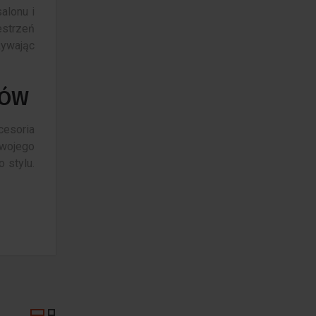
alonu i
estrzeń
żywając
SÓW
cesoria
Twojego
 stylu.