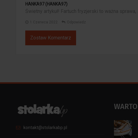
HANKA97 (HANKA97)
Świetny artykuł! Fartuch fryzjerski to ważna sprawa
1 Czerwca 2022
Odpowiedz
Zostaw Komentarz
WARTO
kontakt@stolarkabp.pl