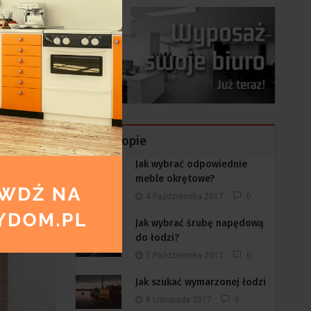
Na Topie
Jak wybrać odpowiednie
meble okrętowe?
4 Października 2017
0
Jak wybrać śrubę napędową
do łodzi?
7 Października 2017
0
Jak szukać wymarzonej łodzi
8 Listopada 2017
0