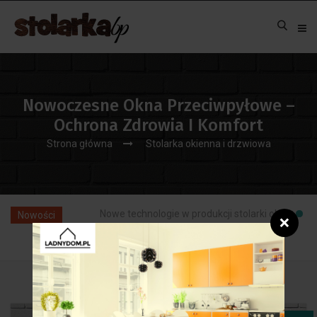
Nowoczesne Okna Przeciwpyłowe –
Ochrona Zdrowia I Komfort
Strona główna
Stolarka okienna i drzwiowa
Nowe technologie w produkcji stolarki okiennej: ewolucja rynk
Nowości
❌
5:34:17