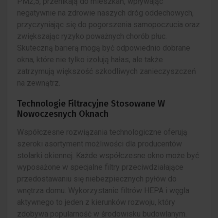
PM2,5, przenikają do mieszkań, wpływając
negatywnie na zdrowie naszych dróg oddechowych,
przyczyniając się do pogorszenia samopoczucia oraz
zwiększając ryzyko poważnych chorób płuc.
Skuteczną barierą mogą być odpowiednio dobrane
okna, które nie tylko izolują hałas, ale także
zatrzymują większość szkodliwych zanieczyszczeń
na zewnątrz.
Technologie Filtracyjne Stosowane W
Nowoczesnych Oknach
Współczesne rozwiązania technologiczne oferują
szeroki asortyment możliwości dla producentów
stolarki okiennej. Każde współczesne okno może być
wyposażone w specjalne filtry przeciwdziałające
przedostawaniu się niebezpiecznych pyłów do
wnętrza domu. Wykorzystanie filtrów HEPA i węgla
aktywnego to jeden z kierunków rozwoju, który
zdobywa popularność w środowisku budowlanym.