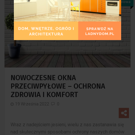
Stolarka Okienna I Drzwiowa
NOWOCZESNE OKNA
PRZECIWPYŁOWE – OCHRONA
ZDROWIA I KOMFORT
19 Września 2022
0
Wraz z nadejściem jesieni, wielu z nas zastanawia się
nad skutecznymi sposobami ochrony naszych domów