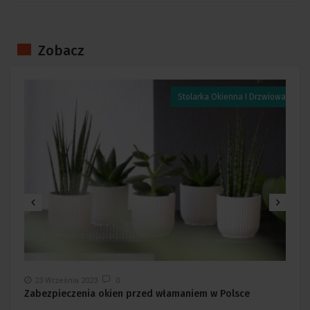
Zobacz
a
Stolarka Okienna I Drzwiowa
23 Września 2023
0
Zabezpieczenia okien przed włamaniem w Polsce